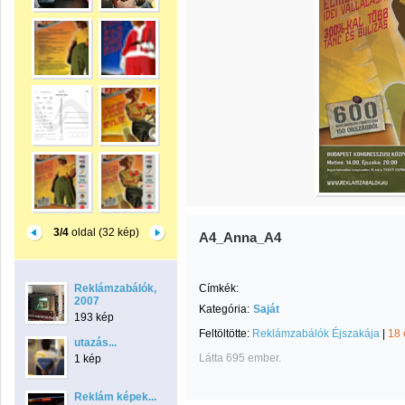
3/4
oldal (32 kép)
A4_Anna_A4
Reklámzabálók,
Címkék:
2007
Kategória:
Saját
193 kép
Feltöltötte:
Reklámzabálók Éjszakája
|
18 
utazás...
Látta 695 ember.
1 kép
Reklám képek...