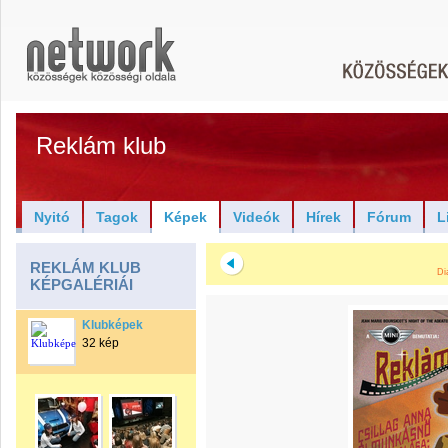
Reklám klub
Nyitó
Tagok
Képek
Videók
Hírek
Fórum
L
REKLÁM KLUB
Di
KÉPGALÉRIÁI
Klubképek
32 kép