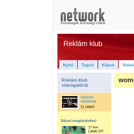
Reklám klub
Nyitó
Tagok
Képek
Vide
wom
Reklám klub
videógalériái
Sportos
reklámok
11 videó
Bármi megtörténhet!
17 éve
Látták:237