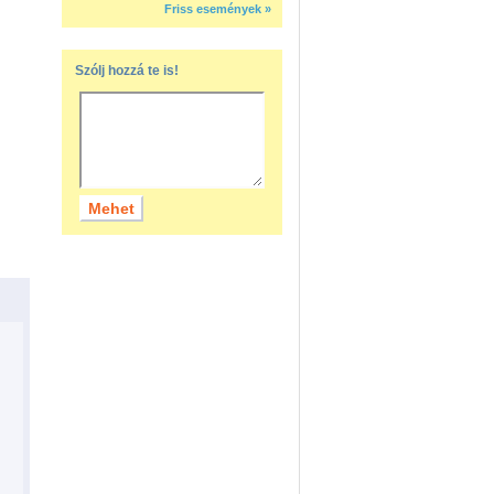
Friss események »
Szólj hozzá te is!