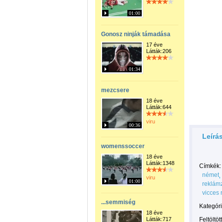
01:00
Gonosz ninják támadása
17 éve
Látták:206
01:34
mezcsere
18 éve
Látták:644
viru
00:36
Leírá
womenssoccer
18 éve
Látták:1348
Címkék:
német
viru
01:00
reklám
vicces 
...semmiség
Kategóri
18 éve
Látták:717
Feltöltöt