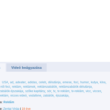
s
Videó beágyazása
USA
ad
adeater
adidas
celeb
délutánja
emese
foci
humor
kutya
kína
női foci
reklám
reklámok
reklámzabálók
reklámzabálók délutánja
zabálók éjszakája
szőke kapitány
sör
tv
tv reklám
tv-reklám
vicc
vicces
reklám
vicces videó
vodafone
zabálók
éjszakája
a:
Reklám
te:
Zentai Virág
|
18 éve