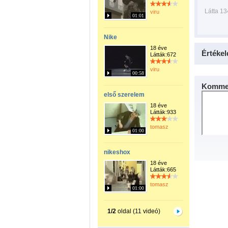
Látta 1
viru
01:01
Nike
18 éve
Értékel
Látták:672
viru
00:58
Kommen
első szerelem
18 éve
Látták:933
tomasz
01:00
nikeshox
18 éve
Látták:665
tomasz
01:00
1/2
oldal (11 videó)