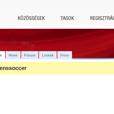
ók
Hírek
Fórum
Linkek
Friss
enssoccer