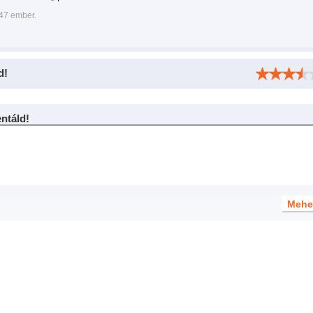
347 ember.
d!
táld!